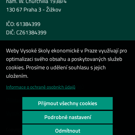
nám. W. Churchilla 1938/4
130 67 Praha 3 - Žižkov
IČO: 61384399
DIČ: CZ61384399
Weby Vysoké školy ekonomické v Praze využívají pro
optimalizaci svého obsahu a poskytovaných služeb
cookies. Prosíme o udělení souhlasu s jejich
Admin
uložením.
Cookies a ochrana osobních údajů
Informace o ochraně osobních údajů
Přístupnost webu
Přijmout všechny cookies
Vysoký kontrast
Podrobné nastavení
Copyright © 2000 - 2026 Vysoká škola ekonomická v Praze
Odmítnout