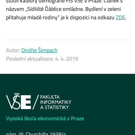
studii katedry demografie FIS VŠE v Praze. Článek s
názvem „Sídliště Ďáblice omládne. Bydlení v zeleni
přitahuje mladé rodiny“ je k dispozici na odkazu
ZDE
.
Autor:
Ondřej Šimpach
Poslední aktualizace:
4. 4. 2019
Vysoká škola ekonomická v Praze
nám. W. Churchilla 1938/4