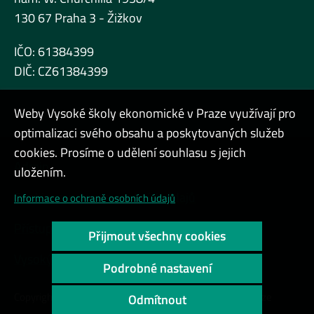
130 67 Praha 3 - Žižkov
IČO: 61384399
DIČ: CZ61384399
Weby Vysoké školy ekonomické v Praze využívají pro
optimalizaci svého obsahu a poskytovaných služeb
cookies. Prosíme o udělení souhlasu s jejich
Admin
uložením.
Cookies a ochrana osobních údajů
Informace o ochraně osobních údajů
Přístupnost webu
Přijmout všechny cookies
Vysoký kontrast
Podrobné nastavení
Copyright © 2000 - 2026 Vysoká škola ekonomická v Praze
Odmítnout