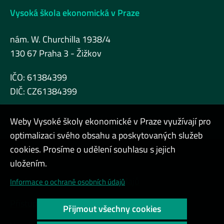
Vysoká škola ekonomická v Praze
nám. W. Churchilla 1938/4
130 67 Praha 3 - Žižkov
IČO: 61384399
DIČ: CZ61384399
Weby Vysoké školy ekonomické v Praze využívají pro
optimalizaci svého obsahu a poskytovaných služeb
cookies. Prosíme o udělení souhlasu s jejich
Admin
uložením.
Cookies a ochrana osobních údajů
Informace o ochraně osobních údajů
Přístupnost webu
Přijmout všechny cookies