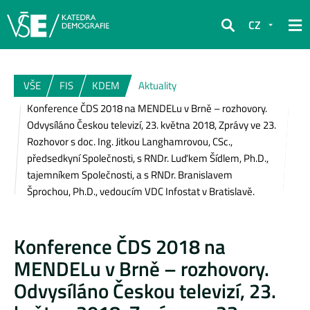
CZ
Hledat
VŠE
FIS
KDEM
Aktuality
Konference ČDS 2018 na MENDELu v Brně – rozhovory.
Odvysíláno Českou televizí, 23. května 2018, Zprávy ve 23.
Rozhovor s doc. Ing. Jitkou Langhamrovou, CSc.,
předsedkyní Společnosti, s RNDr. Luďkem Šídlem, Ph.D.,
tajemníkem Společnosti, a s RNDr. Branislavem
Šprochou, Ph.D., vedoucím VDC Infostat v Bratislavě.
Konference ČDS 2018 na
MENDELu v Brně – rozhovory.
Odvysíláno Českou televizí, 23.