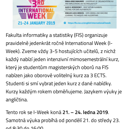
Fakulta informatiky a statistiky (FIS) organizuje
pravidelně jedenkrát ročně International Week (I-
Week). Zveme vždy 3-5 hostujících učitelů, z nichž
každý nabízí jeden intenzivní mimosemestrální kurz,
který je studentům magisterských oborů na FIS
nabízen jako oborově volitelný kurz za 3 ECTS.
Studenti si smí vybrat jeden kurz z dané nabídky.
Kurzy každým rokem obměňujeme. Jazykem výuky je
angličtina.
Tento rok se I-Week koná
21. – 24. ledna 2019
.
Samotná výuka probíhá od pondělí 21. do středy 23.
od 8:30 do 16:00.